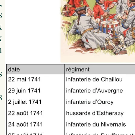
,
s
x
x
n
s
s