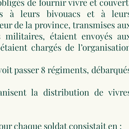
obligés de fournir vivre et couvert
ues à leurs bivouacs et à leur
ur de la province, transmises au
militaires, étaient envoyés au
taient chargés de l’organisatio
 voit passer 8 régiments, débarqué
anisent la distribution de vivre
our chaque soldat consistait en :