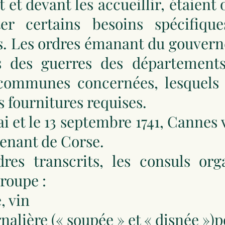
et devant les accueillir, étaient 
ter certains besoins spécifiq
. Les ordres émanant du gouverne
 des guerres des départements 
communes concernées, lesquels é
s fournitures requises.
ai et le 13 septembre 1741, Cannes
venant de Corse.
dres transcrits, les consuls org
troupe :
, vin
nalière (« soupée » et « disnée »)p