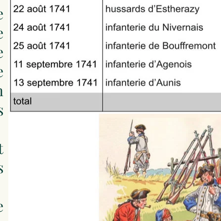
e
e
e
e
n
s
t
s
e