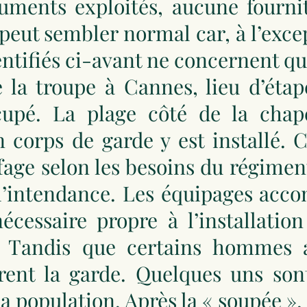
uments exploités, aucune fournit
 peut sembler normal car, à l’exce
ntifiés ci-avant ne concernent que
e la troupe à Cannes, lieu d’éta
cupé. La plage côté de la cha
 corps de garde y est installé. C
fage selon les besoins du régime
’intendance. Les équipages acc
écessaire propre à l’installatio
Tandis que certains hommes a
urent la garde. Quelques uns son
a population. Après la « soupée »,