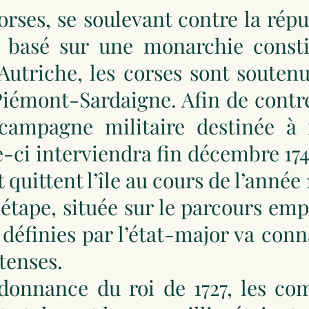
corses, se soulevant contre la r
 basé sur une monarchie consti
Autriche, les corses sont soutenue
iémont-Sardaigne. Afin de contre
ampagne militaire destinée à 
e-ci interviendra fin décembre 17
t quittent l’île au cours de l’année 
 étape, située sur le parcours emp
 définies par l’état-major va conn
ntenses.
donnance du roi de 1727, les com