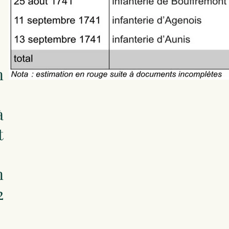
n
à
t
n
2