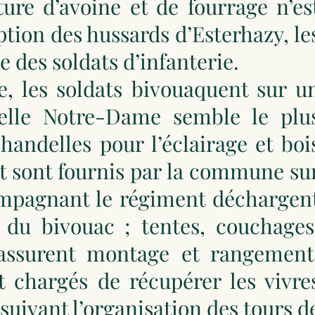
ure d’avoine et de fourrage n’es
ption des hussards d’Esterhazy, le
 des soldats d’infanterie.
pe, les soldats bivouaquent sur u
pelle Notre-Dame semble le plu
handelles pour l’éclairage et boi
nt sont fournis par la commune su
ompagnant le régiment déchargen
n du bivouac ; tentes, couchages
ssurent montage et rangement
t chargés de récupérer les vivre
 suivant l’organisation des tours d