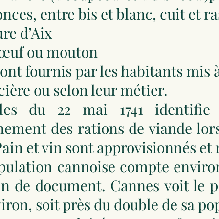
onces, entre bis et blanc, cuit et ra
ure d’Aix
 bœuf ou mouton
ont fournis par les habitants mis 
cière ou selon leur métier.
les du 22 mai 1741 identifie 
nement des rations de viande lor
ain et vin sont approvisionnés et 
opulation cannoise compte environ
in de document. Cannes voit le p
viron, soit près du double de sa po