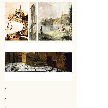
.
.
.