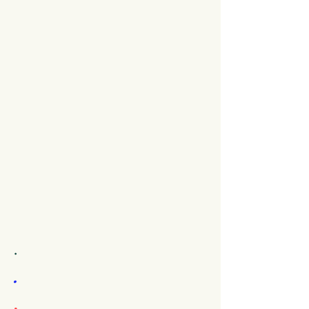
.
.
.