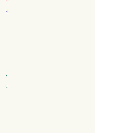
.
.
.