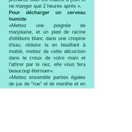
ne manger que 2 heures après ».
Pour décharger un cerveau
humide
«Mettez une poignée de
marjolaine, et un pied de racine
d'ellébore blanc dans une chopine
d'eau, réduire la en bouillant à
moitié, mettez de cette décoction
dans le creux de votre main et
l'attirer par le nez, elle vous fera
beaucoup éternuer».
«Mettez ensemble parties égales
de jus de "rue" et de menthe et en
attirer par le nez ».
«Prenez des noix de muscades
concassées dans du gros vin
rouge, faites infuser et respirer en
par le nez et buvez en à jeun ».
Remède pour la pierre et la
gravelle