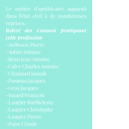
Le métier d'apothicaire apparaît
dans l'état civil à de nombreuses
reprises.
Relevé des Cannois pratiquant
cette profession
-Ardisson Pierre
-Aubin Antoine
-Beau Jean Antoine
-Calvy Charles Antoine
-Chautard Joseph
-Daumas jacques
-Gras Jacques
-Isnard François
-Laugier Barthélemy
-Laugier Christophe
-Laugier Pierre
-Pajot Claude