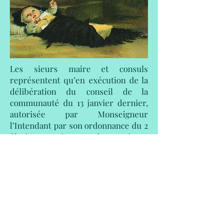
Les sieurs maire et consuls
représentent qu’en exécution de la
délibération du conseil de la
communauté du 13 janvier dernier,
autorisée par Monseigneur
l’Intendant par son ordonnance du 2
février suivant, les sieurs
proposants auraient donné et remis
à Honoré Gaspard Camin et Louise
Calvy mariés, du Cannet, hameau de
ce lieu, la fille bâtarde baptisée sous
le nom de Marie Anne qui fut
trouvée dans une ruelle de ce lieu le
22 novembre 1764.