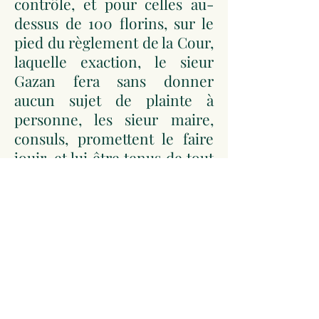
contrôle, et pour celles au-
dessus de 100 florins, sur le
pied du règlement de la Cour,
laquelle exaction, le sieur
Gazan fera sans donner
aucun sujet de plainte à
personne, les sieur maire,
consuls, promettent le faire
jouir, et lui être tenus de tout
ce que de droit, et le tout aux
pactes du précédent bail,
déclarant les revenus de la
dite trésorerie, au sieur
trésorier monter 195 livres, et
ici présent en personne, sieur
Jacques Gazan, marchand de
ce lieu, lequel au requis de