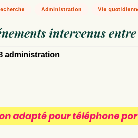
echerche
Administration
Vie quotidienn
vénements intervenus entre
8 administration
on adapté pour téléphone por