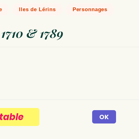
e
Iles de Lérins
Personnages
 1710 & 1789
table
OK