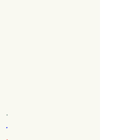
.
.
.