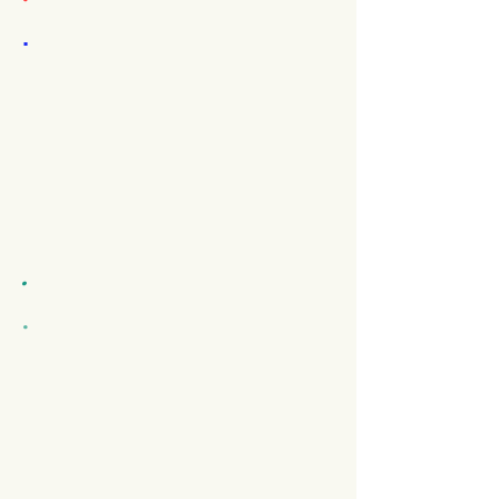
.
.
.