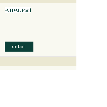
-VIDAL Paul
détail
-VILLARS (de BRANCAS de)
Honoré Armand
(1702-1770)
.
duc, gouverneur de Provence