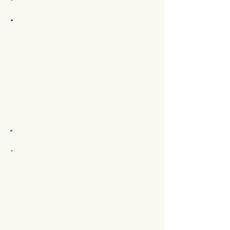
.
.
.