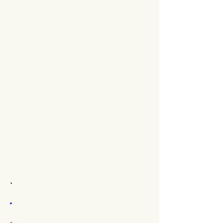
.
.
.