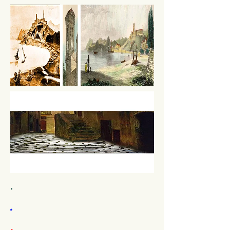
.
.
.