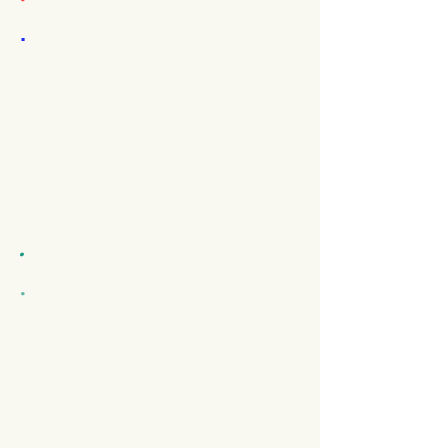
.
.
.