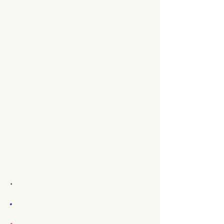
.
.
.