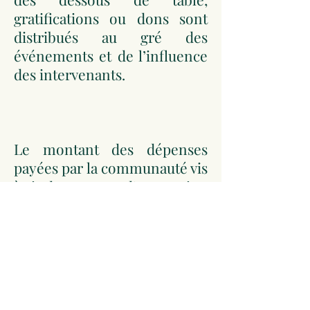
gratifications ou dons sont
distribués au gré des
événements et de l’influence
des intervenants.
Le montant des dépenses
payées par la communauté vis
à vis des troupes d’occupation
s’élève à :
16874 livres 19 sols (le
document CC80 affiche par
erreur de calcul 16874 livres 7
sols)
Cannes, quartier général du