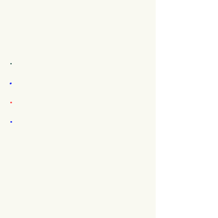
.
.
.
.