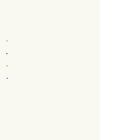
.
.
.
.