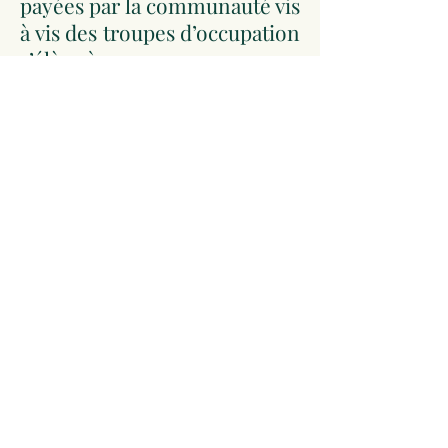
payées par la communauté vis
à vis des troupes d’occupation
s’élève à :
16874 livres 19 sols (le
document CC80 affiche par
erreur de calcul 16874 livres 7
sols)
Cannes, quartier général du
général Brown, reçut en
permanence des personnes
venant traiter avec les
vainqueurs. Les cannois ayant
désertés la ville, aucun
cabaret susceptible de
recevoir ces hôtes n’était
disponible. Les quelques
personnalités présentes