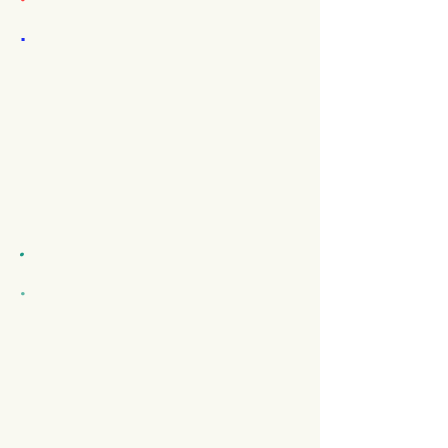
.
.
.