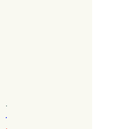
.
.
.