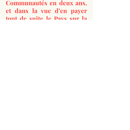
Communautés en deux ans,
et dans la vue d’en payer
tout de suite le Pays sur la
répartition des secours que
nous attendions de la justice
de Sa Majesté. Le
découragement de quelques
Communautés est tel,
qu’elles ont mieux aimé se
passer des fonds que nous
leur avons offerts, que de
les recevoir à titre de prêt.
Elles aggraveraient, ont
elles dit, leurs maux, si
même pour se procurer
l’avantage d’ensemencer
leurs champs, elles