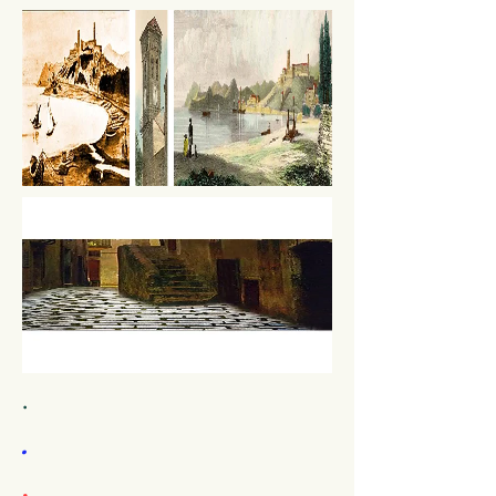
.
.
.