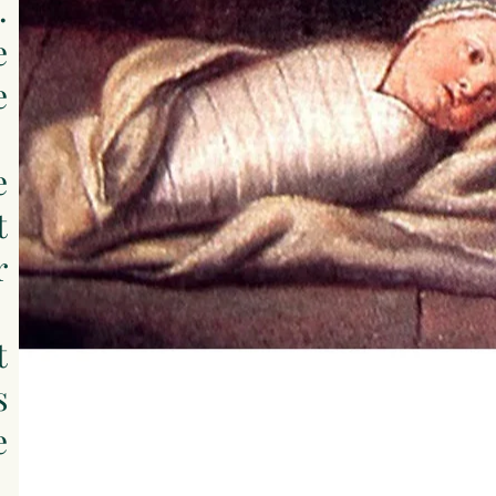
.
e
e
e
t
r
t
s
e