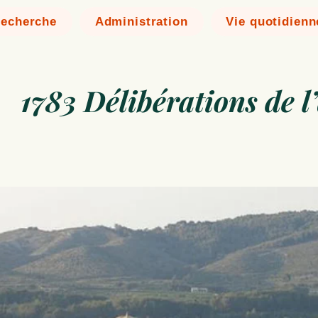
echerche
Administration
Vie quotidienn
1783 Délibérations de