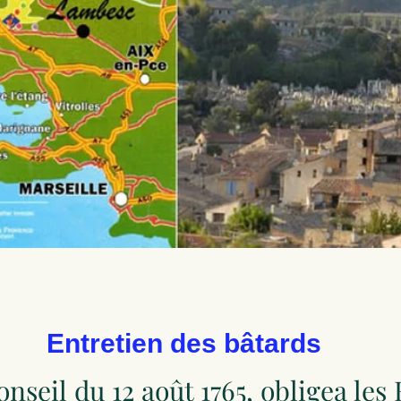
Entretien des bâtards
onseil du 12 août 1765, obligea les