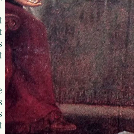
t
t
s
t
e
s
s
t