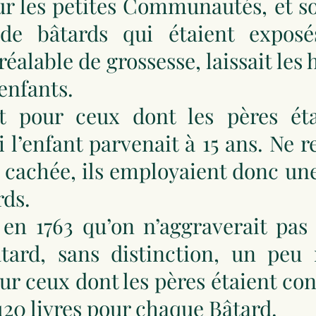
r les petites Communautés, et so
e bâtards qui étaient exposé
réalable de grossesse, laissait les
 enfants.
nt pour ceux dont les pères é
si l’enfant parvenait à 15 ans. Ne 
it cachée, ils employaient donc un
rds.
en 1763 qu’on n’aggraverait pas 
tard, sans distinction, un peu
ur ceux dont les pères étaient co
20 livres pour chaque Bâtard.