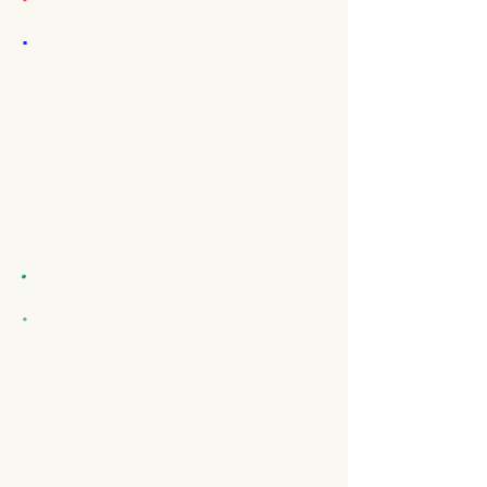
.
.
.