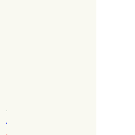
.
.
.