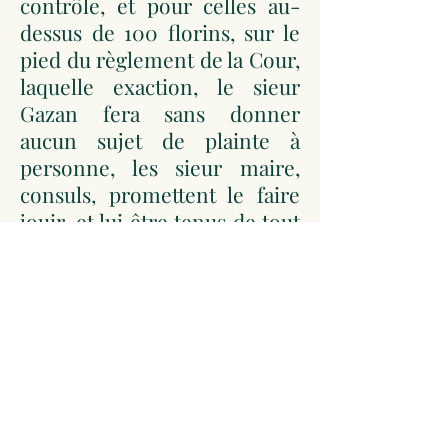
contrôle, et pour celles au-
dessus de 100 florins, sur le
pied du règlement de la Cour,
laquelle exaction, le sieur
Gazan fera sans donner
aucun sujet de plainte à
personne, les sieur maire,
consuls, promettent le faire
jouir, et lui être tenus de tout
ce que de droit, et le tout aux
pactes du précédent bail,
déclarant les revenus de la
dite trésorerie, au sieur
trésorier monter 195 livres, et
ici présent en personne, sieur
Jacques Gazan, marchand de
ce lieu, lequel au requis de