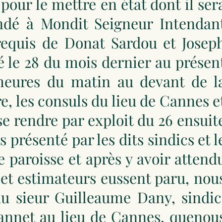
 pour le mettre en état dont il ser
ndé à Mondit Seigneur Intendan
requis de Donat Sardou et Josep
é le 28 du mois dernier au présen
 heures du matin au devant de l
re, les consuls du lieu de Cannes e
e rendre par exploit du 26 ensuit
présenté par les dits sindics et l
e paroisse et après y avoir attend
s et estimateurs eussent paru, nou
u sieur Guilleaume Dany, sindic
annet au lieu de Cannes, quenou