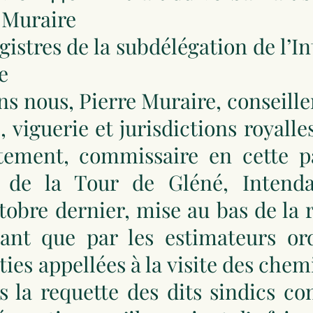
 Muraire
egistres de la subdélégation de l’
e
ons nous, Pierre Muraire, conseille
 viguerie et jurisdictions royalle
tement, commissaire en cette p
 de la Tour de Gléné, Intenda
obre dernier, mise au bas de la 
ant que par les estimateurs ord
ies appellées à la visite des chem
s la requette des dits sindics c