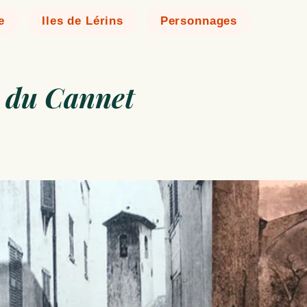
e
Iles de Lérins
Personnages
s du Cannet