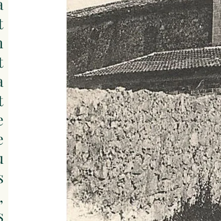
a
t
h
t
a
t
e
e
u
s
,
s