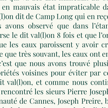
 en mauvais état impraticable da
(l)on dit de Camp Long qui en reço
 avons observé que dans l’étan
se le dit val(l)on 8 fois et que l’
que les eaux paroissent y avoir c
 que très souvant, les eaux ont e
’est que nous avons trouvé plusi
riétés voisines pour éviter par 
t val(l)on, et comme nous contin
rencontré les sieurs Pierre Joseph
uté de Cannes, Joseph Preire, bo