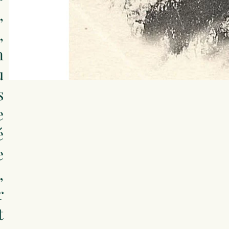
,
,
n
u
s
e
é
e
,
r
t