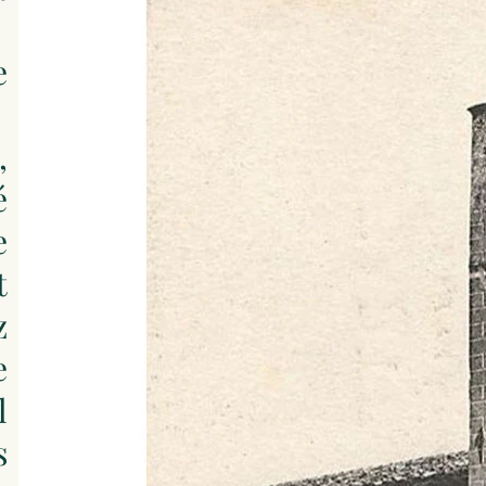
e
,
é
e
t
z
e
l
s