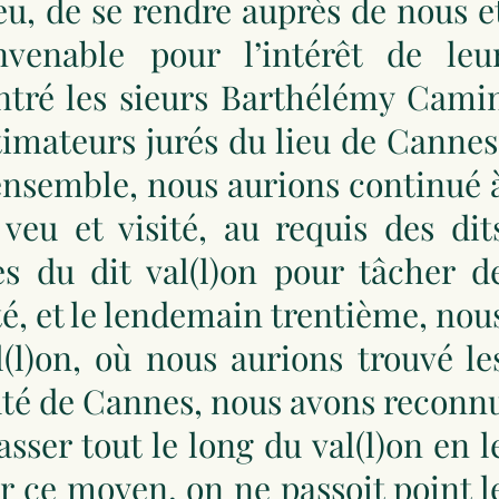
ieu, de se rendre auprès de nous e
venable pour l’intérêt de leu
tré les sieurs Barthélémy Cami
imateurs jurés du lieu de Cannes
 ensemble, nous aurions continué 
veu et visité, au requis des dit
es du dit val(l)on pour tâcher d
é, et le lendemain trentième, nou
l(l)on, où nous aurions trouvé le
uté de Cannes, nous avons reconn
sser tout le long du val(l)on en l
r ce moyen, on ne passoit point l