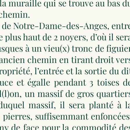
la muraille qui se trouve au bas d
 chemin.
dit de Notre-Dame-des-Anges, entr
e plus haut de 2 noyers, d’où il ser
sques à un vieu(x) tronc de figuie
l’ancien chemin en tirant droit ver
opriété, l’entrée et la sortie du di
ce et égalle pendant 3 toises d
val(l)on, un massif de gros quartier
duquel massif, il sera planté à l
es pierres, suffisemmant enfoncées
demy de face pour la commodité de