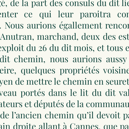
gé, de la part des consuls du dit l
enter ce qui leur paroitra con
Nous aurions égallement rencon
 Anutran, marchand, deux des est
exploit du 26 du dit mois, et tous
 dit chemin, nous aurions aussy 
eire, quelques propriétés voisin
yen de mettre le chemin en seuret
eau portés dans le lit du dit va
mateurs et députés de la communa
 de l’ancien chemin qu’il devoit pa
in droite allant à Cannes, que pa