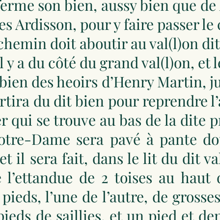
ferme son bien, aussy bien que de 
es Ardisson, pour y faire passer le
t chemin doit aboutir au val(l)on 
 y a du côté du grand val(l)on, et l
 bien des heoirs d’Henry Martin, ju
sortira du dit bien pour reprendre 
r qui se trouve au bas de la dite pr
Notre-Dame sera pavé à pante dou
t il sera fait, dans le lit du dit 
 l’ettandue de 2 toises au haut 
 pieds, l’une de l’autre, de gross
pieds de saillies, et un pied et 