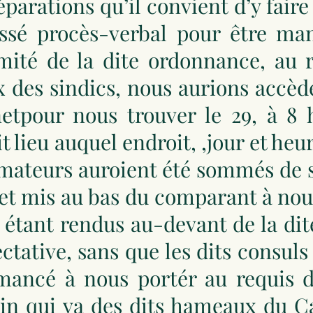
parations qu’il convient d’y faire
ssé procès-verbal pour être ma
mité de la dite ordonnance, au 
 des sindics, nous aurions accèd
etpour nous trouver le 29, à 8
t lieu auquel endroit, ,jour et heu
mateurs auroient été sommés de s
et mis au bas du comparant à nous 
s étant rendus au-devant de la dit
ectative, sans que les dits consul
ancé à nous portér au requis d
in qui va des dits hameaux du C