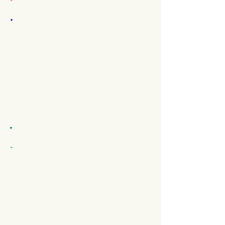
.
.
.