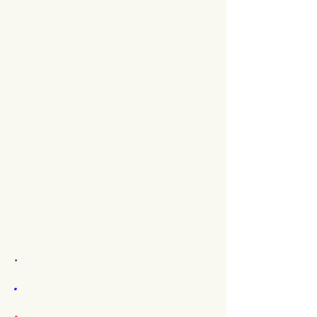
.
.
.