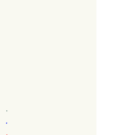
.
.
.