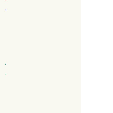
.
.
.